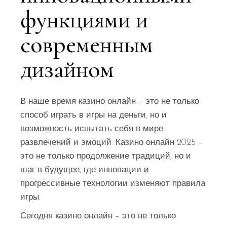
функциями и
современным
дизайном
В наше время казино онлайн – это не только
способ играть в игры на деньги, но и
возможность испытать себя в мире
развлечений и эмоций. Казино онлайн 2025 –
это не только продолжение традиций, но и
шаг в будущее, где инновации и
прогрессивные технологии изменяют правила
игры.
Сегодня казино онлайн – это не только