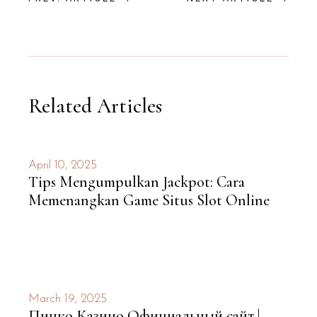
Related Articles
April 10, 2025
Tips Mengumpulkan Jackpot: Cara
Memenangkan Game Situs Slot Online
March 19, 2025
Пинко Казино Официальный сайт |