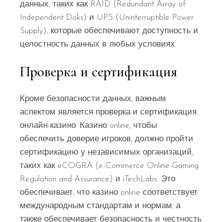
данных, таких как RAID (Redundant Array of
Independent Disks) и UPS (Uninterruptible Power
Supply), которые обеспечивают доступность и
целостность данных в любых условиях.
Проверка и сертификация
Кроме безопасности данных, важным
аспектом является проверка и сертификация
онлайн-казино. Казино online, чтобы
обеспечить доверие игроков, должно пройти
сертификацию у независимых организаций,
таких как eCOGRA (e-Commerce Online Gaming
Regulation and Assurance) и iTechLabs. Это
обеспечивает, что казино online соответствует
международным стандартам и нормам, а
также обеспечивает безопасность и честность