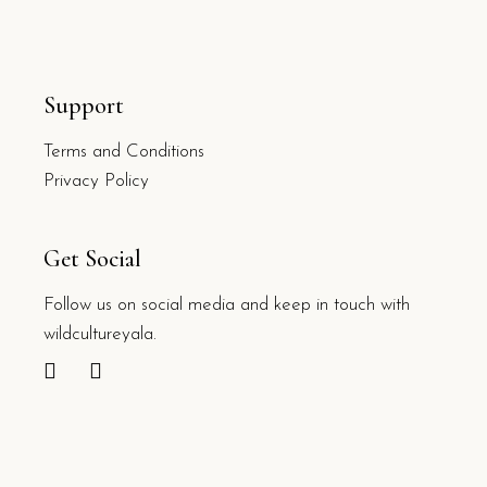
Support
Terms and Conditions
Privacy Policy
Get Social
Follow us on social media and keep in touch with
wildcultureyala.