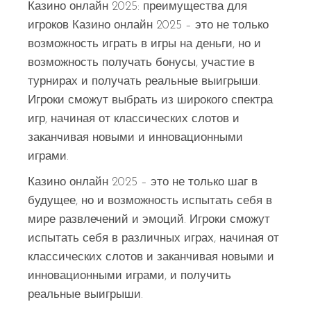
Казино онлайн 2025: преимущества для
игроков Казино онлайн 2025 – это не только
возможность играть в игры на деньги, но и
возможность получать бонусы, участие в
турнирах и получать реальные выигрыши.
Игроки сможут выбрать из широкого спектра
игр, начиная от классических слотов и
заканчивая новыми и инновационными
играми.
Казино онлайн 2025 – это не только шаг в
будущее, но и возможность испытать себя в
мире развлечений и эмоций. Игроки сможут
испытать себя в различных играх, начиная от
классических слотов и заканчивая новыми и
инновационными играми, и получить
реальные выигрыши.