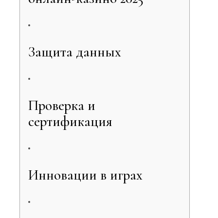
Защита данных
Проверка и
сертификация
Инновации в играх