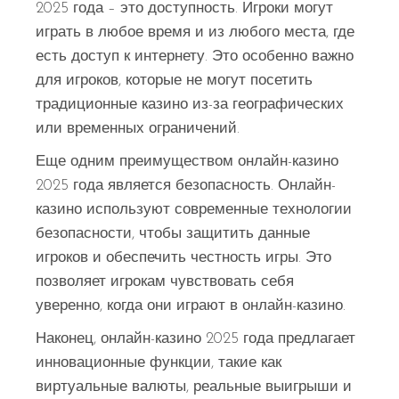
2025 года – это доступность. Игроки могут
играть в любое время и из любого места, где
есть доступ к интернету. Это особенно важно
для игроков, которые не могут посетить
традиционные казино из-за географических
или временных ограничений.
Еще одним преимуществом онлайн-казино
2025 года является безопасность. Онлайн-
казино используют современные технологии
безопасности, чтобы защитить данные
игроков и обеспечить честность игры. Это
позволяет игрокам чувствовать себя
уверенно, когда они играют в онлайн-казино.
Наконец, онлайн-казино 2025 года предлагает
инновационные функции, такие как
виртуальные валюты, реальные выигрыши и