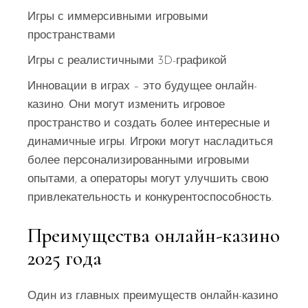
Игры с иммерсивными игровыми
пространствами
Игры с реалистичными 3D-графикой
Инновации в играх – это будущее онлайн-
казино. Они могут изменить игровое
пространство и создать более интересные и
динамичные игры. Игроки могут насладиться
более персонализированными игровыми
опытами, а операторы могут улучшить свою
привлекательность и конкурентоспособность.
Преимущества онлайн-казино
2025 года
Один из главных преимуществ онлайн-казино