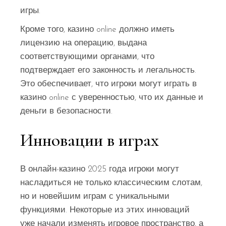
игры.
Кроме того, казино online должно иметь
лицензию на операцию, выдана
соответствующими органами, что
подтверждает его законность и легальность.
Это обеспечивает, что игроки могут играть в
казино online с уверенностью, что их данные и
деньги в безопасности.
Инновации в играх
В онлайн-казино 2025 года игроки могут
насладиться не только классическим слотам,
но и новейшим играм с уникальными
функциями. Некоторые из этих инноваций
уже начали изменять игровое пространство, а