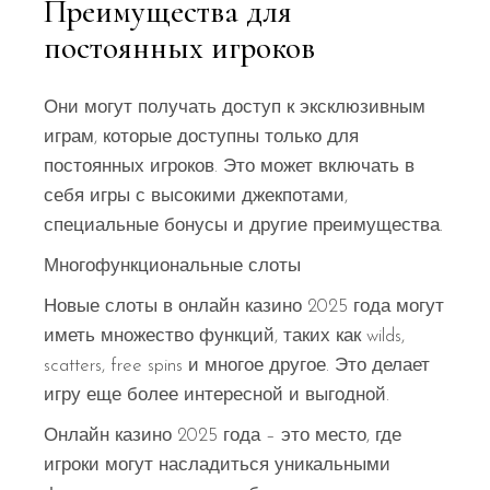
Преимущества для
постоянных игроков
Они могут получать доступ к эксклюзивным
играм, которые доступны только для
постоянных игроков. Это может включать в
себя игры с высокими джекпотами,
специальные бонусы и другие преимущества.
Многофункциональные слоты
Новые слоты в онлайн казино 2025 года могут
иметь множество функций, таких как wilds,
scatters, free spins и многое другое. Это делает
игру еще более интересной и выгодной.
Онлайн казино 2025 года – это место, где
игроки могут насладиться уникальными