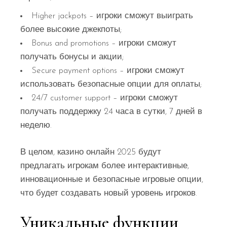
Higher jackpots – игроки сможут выиграть
более высокие джекпоты;
Bonus and promotions – игроки сможут
получать бонусы и акции;
Secure payment options – игроки сможут
использовать безопасные опции для оплаты;
24/7 customer support – игроки сможут
получать поддержку 24 часа в сутки, 7 дней в
неделю.
В целом, казино онлайн 2025 будут
предлагать игрокам более интерактивные,
инновационные и безопасные игровые опции,
что будет создавать новый уровень игроков.
Уникальные функции