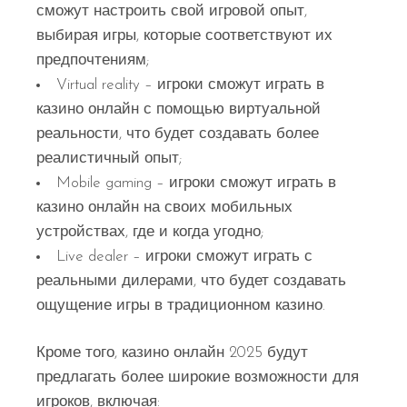
сможут настроить свой игровой опыт,
выбирая игры, которые соответствуют их
предпочтениям;
Virtual reality – игроки сможут играть в
казино онлайн с помощью виртуальной
реальности, что будет создавать более
реалистичный опыт;
Mobile gaming – игроки сможут играть в
казино онлайн на своих мобильных
устройствах, где и когда угодно;
Live dealer – игроки сможут играть с
реальными дилерами, что будет создавать
ощущение игры в традиционном казино.
Кроме того, казино онлайн 2025 будут
предлагать более широкие возможности для
игроков, включая: