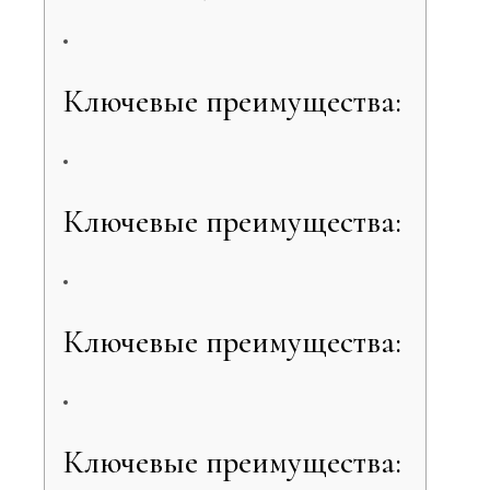
Ключевые преимущества:
Ключевые преимущества:
Ключевые преимущества:
Ключевые преимущества: