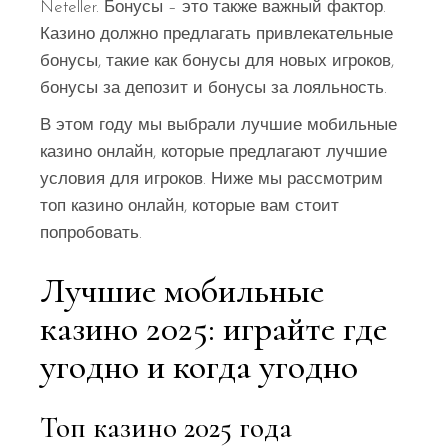
Neteller. Бонусы – это также важный фактор.
Казино должно предлагать привлекательные
бонусы, такие как бонусы для новых игроков,
бонусы за депозит и бонусы за лояльность.
В этом году мы выбрали лучшие мобильные
казино онлайн, которые предлагают лучшие
условия для игроков. Ниже мы рассмотрим
топ казино онлайн, которые вам стоит
попробовать.
Лучшие мобильные
казино 2025: играйте где
угодно и когда угодно
Топ казино 2025 года