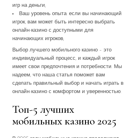
игр на деньги;
Ваш уровень опыта: если вы начинающий
игрок, вам может быть интересно выбрать
онлайн-казино с доступными для
начинающих игроков;
Выбор лучшего мобильного казино – это
индивидуальный процесс, и каждый игрок
имеет свои предпочтения и потребности. Мы
надеем, что наша статья поможет вам
сделать правильный выбор и начать играть в
онлайн-казино с комфортом и уверенностью.
Топ-5 лучших
мобильных казино 2025