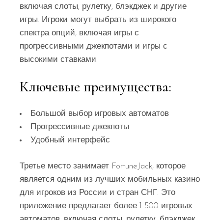
включая слоты, рулетку, блэкджек и другие
игры. Игроки могут выбрать из широкого
спектра опций, включая игры с
прогрессивными джекпотами и игры с
высокими ставками.
Ключевые преимущества:
Большой выбор игровых автоматов
Прогрессивные джекпоты
Удобный интерфейс
Третье место занимает FortuneJack, которое
является одним из лучших мобильных казино
для игроков из России и стран СНГ. Это
приложение предлагает более 1 500 игровых
автоматов, включая слоты, рулетку, блэкджек