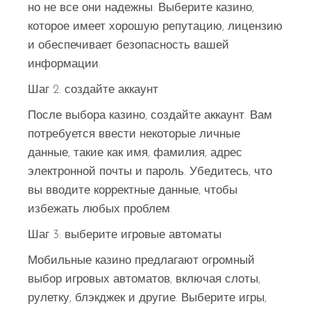
но не все они надежны. Выберите казино,
которое имеет хорошую репутацию, лицензию
и обеспечивает безопасность вашей
информации.
Шаг 2: создайте аккаунт
После выбора казино, создайте аккаунт. Вам
потребуется ввести некоторые личные
данные, такие как имя, фамилия, адрес
электронной почты и пароль. Убедитесь, что
вы вводите корректные данные, чтобы
избежать любых проблем.
Шаг 3: выберите игровые автоматы
Мобильные казино предлагают огромный
выбор игровых автоматов, включая слоты,
рулетку, блэкджек и другие. Выберите игры,