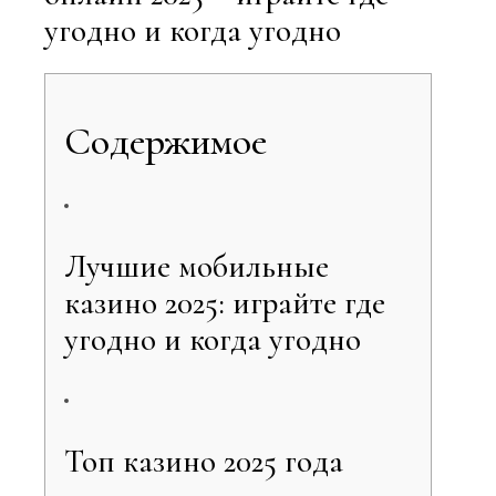
угодно и когда угодно
Содержимое
Лучшие мобильные
казино 2025: играйте где
угодно и когда угодно
Топ казино 2025 года