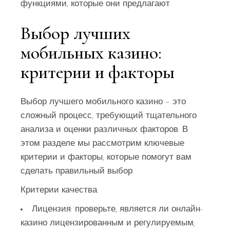
функциями, которые они предлагают.
Выбор лучших
мобильных казино:
критерии и факторы
Выбор лучшего мобильного казино – это
сложный процесс, требующий тщательного
анализа и оценки различных факторов. В
этом разделе мы рассмотрим ключевые
критерии и факторы, которые помогут вам
сделать правильный выбор.
Критерии качества:
Лицензия: проверьте, является ли онлайн-
казино лицензированным и регулируемым;