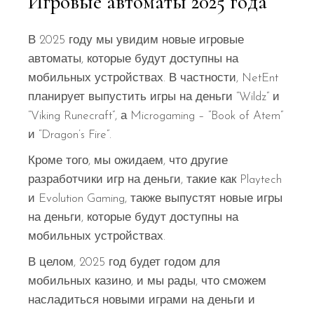
Игровые автоматы 2025 года
В 2025 году мы увидим новые игровые
автоматы, которые будут доступны на
мобильных устройствах. В частности, NetEnt
планирует выпустить игры на деньги “Wildz” и
“Viking Runecraft”, а Microgaming – “Book of Atem”
и “Dragon’s Fire”.
Кроме того, мы ожидаем, что другие
разработчики игр на деньги, такие как Playtech
и Evolution Gaming, также выпустят новые игры
на деньги, которые будут доступны на
мобильных устройствах.
В целом, 2025 год будет годом для
мобильных казино, и мы рады, что сможем
насладиться новыми играми на деньги и