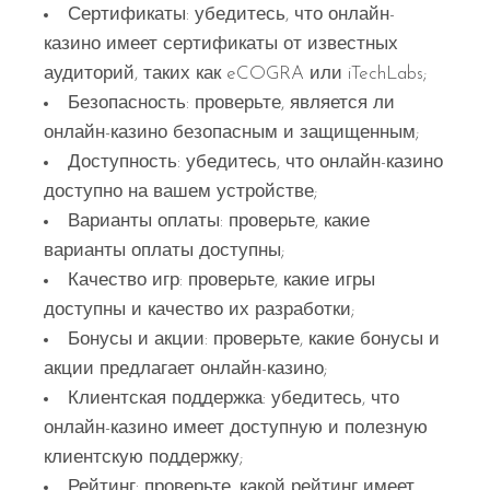
Сертификаты: убедитесь, что онлайн-
казино имеет сертификаты от известных
аудиторий, таких как eCOGRA или iTechLabs;
Безопасность: проверьте, является ли
онлайн-казино безопасным и защищенным;
Доступность: убедитесь, что онлайн-казино
доступно на вашем устройстве;
Варианты оплаты: проверьте, какие
варианты оплаты доступны;
Качество игр: проверьте, какие игры
доступны и качество их разработки;
Бонусы и акции: проверьте, какие бонусы и
акции предлагает онлайн-казино;
Клиентская поддержка: убедитесь, что
онлайн-казино имеет доступную и полезную
клиентскую поддержку;
Рейтинг: проверьте, какой рейтинг имеет