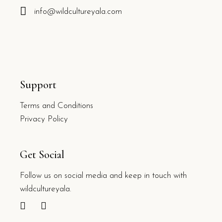
info@wildcultureyala.com
Support
Terms and Conditions
Privacy Policy
Get Social
Follow us on social media and keep in touch with
wildcultureyala.