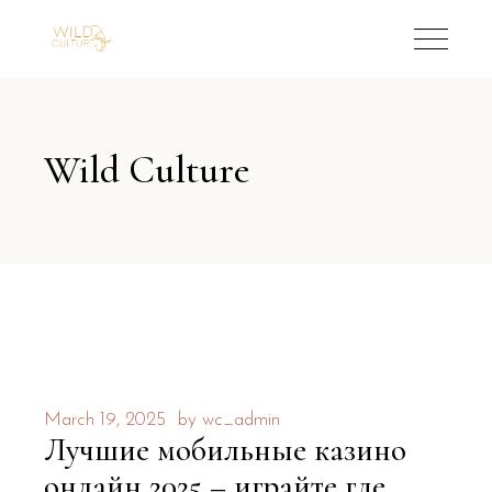
Wild Culture
March 19, 2025
by
wc_admin
Лучшие мобильные казино
онлайн 2025 – играйте где