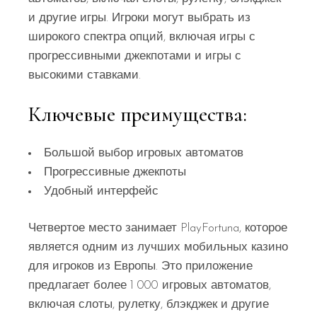
и другие игры. Игроки могут выбрать из
широкого спектра опций, включая игры с
прогрессивными джекпотами и игры с
высокими ставками.
Ключевые преимущества:
Большой выбор игровых автоматов
Прогрессивные джекпоты
Удобный интерфейс
Четвертое место занимает PlayFortuna, которое
является одним из лучших мобильных казино
для игроков из Европы. Это приложение
предлагает более 1 000 игровых автоматов,
включая слоты, рулетку, блэкджек и другие