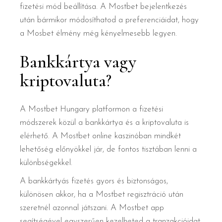
fizetési mód beállítása. A Mostbet bejelentkezés
után bármikor módosíthatod a preferenciáidat, hogy
a Mosbet élmény még kényelmesebb legyen.
Bankkártya vagy
kriptovaluta?
A Mostbet Hungary platformon a fizetési
módszerek közül a bankkártya és a kriptovaluta is
elérhető. A Mostbet online kaszinóban mindkét
lehetőség előnyökkel jár, de fontos tisztában lenni a
különbségekkel.
A bankkártyás fizetés gyors és biztonságos,
különösen akkor, ha a Mostbet regisztráció után
szeretnél azonnal játszani. A Mostbet app
segítségével egyszerűen kezelheted a tranzakcióidat,