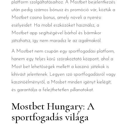
platform szolgáltatásaihoz. A Mostbet bejelentkezés
után pedig számos bónusz és promóció vár, köztük a
Mostbet casino bonus, amely növeli a nyerési
esélyeidet. Ha mobil eszközöket használsz, a
Mostbet app segítségével bárhol és bármikor
játszhatsz, így nem maradsz le az izgalmakról.
A Mostbet nem csupán egy sportfogadási platform,
hanem egy teljes körű szórakoztató központ, ahol a
Most bet lehetőségek mellett a kaszinó játékok is
kihívást jelentenek. Legyen szó sportfogadásról vagy
kaszinóélményről, a Mosbet minden igényt kielégít,
és garantálja a felejthetetlen pillanatokat.
Mostbet Hungary: A
sportfogadás világa