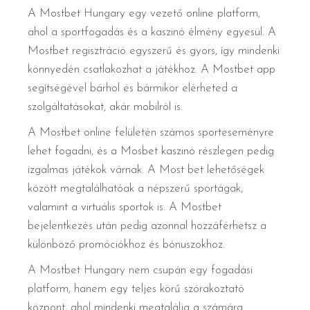
A Mostbet Hungary egy vezető online platform,
ahol a sportfogadás és a kaszinó élmény egyesül. A
Mostbet regisztráció egyszerű és gyors, így mindenki
könnyedén csatlakozhat a játékhoz. A Mostbet app
segítségével bárhol és bármikor elérheted a
szolgáltatásokat, akár mobilról is.
A Mostbet online felületén számos sporteseményre
lehet fogadni, és a Mosbet kaszinó részlegen pedig
izgalmas játékok várnak. A Most bet lehetőségek
között megtalálhatóak a népszerű sportágak,
valamint a virtuális sportok is. A Mostbet
bejelentkezés után pedig azonnal hozzáférhetsz a
különböző promóciókhoz és bónuszokhoz.
A Mostbet Hungary nem csupán egy fogadási
platform, hanem egy teljes körű szórakoztató
központ, ahol mindenki megtalálja a számára