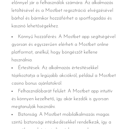
előnnyel jár a felhasználók számára. Az alkalmazás
letöltésével és a Mostbet regisztráció elvégzésével
bárhol és bármikor hozzáférhet a sportfogadási és
kaszinó lehetőségekhez.
Könnyű hozzáférés: A Mostbet app segítségével
gyorsan és egyszerűen elérheti a Mostbet online
platformot, anélkül, hogy böngészőt kellene
használnia.
Értesítések: Az alkalmazás értesítésekkel
tájékoztatja a legújabb akciókról, például a Mostbet
casino bonus ajánlatokról.
Felhasználóbarát felület: A Mostbet app intuitív
és könnyen kezelhető, így akár kezdők is gyorsan
megtanulják használni.
Biztonság: A Mostbet mobilalkalmazás magas
szintű biztonsági intézkedésekkel rendelkezik, így a