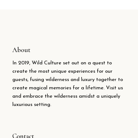
About
In 2019, Wild Culture set out on a quest to
create the most unique experiences for our
guests, fusing wilderness and luxury together to
create magical memories for a lifetime. Visit us
and embrace the wilderness amidst a uniquely
luxurious setting.
Contact