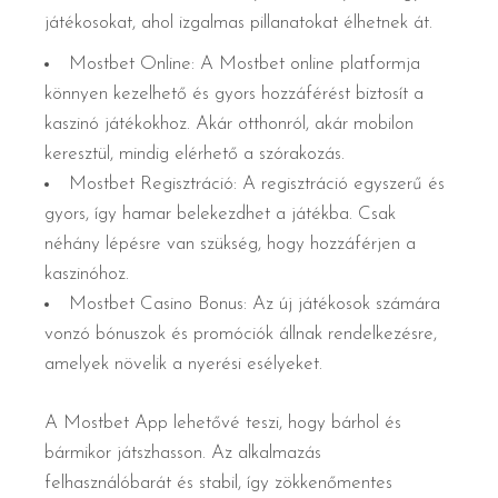
játékosokat, ahol izgalmas pillanatokat élhetnek át.
Mostbet Online: A Mostbet online platformja
könnyen kezelhető és gyors hozzáférést biztosít a
kaszinó játékokhoz. Akár otthonról, akár mobilon
keresztül, mindig elérhető a szórakozás.
Mostbet Regisztráció: A regisztráció egyszerű és
gyors, így hamar belekezdhet a játékba. Csak
néhány lépésre van szükség, hogy hozzáférjen a
kaszinóhoz.
Mostbet Casino Bonus: Az új játékosok számára
vonzó bónuszok és promóciók állnak rendelkezésre,
amelyek növelik a nyerési esélyeket.
A Mostbet App lehetővé teszi, hogy bárhol és
bármikor játszhasson. Az alkalmazás
felhasználóbarát és stabil, így zökkenőmentes