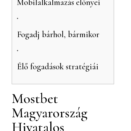
Mobilalkalmazás előnyei
Fogadj bárhol, bármikor
Élő fogadások stratégiái
Mostbet
Magyarország
Hivatalos