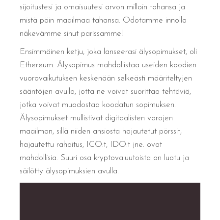
sijoitustesi ja omaisuutesi arvon milloin tahansa ja
mistä päin maailmaa tahansa. Odotamme innolla
näkevämme sinut parissamme!
Ensimmäinen ketju, joka lanseerasi älysopimukset, oli
Ethereum. Älysopimus mahdollistaa useiden koodien
vuorovaikutuksen keskenään selkeästi määriteltyjen
sääntöjen avulla, jotta ne voivat suorittaa tehtäviä,
jotka voivat muodostaa koodatun sopimuksen.
Älysopimukset mullistivat digitaalisten varojen
maailman, sillä niiden ansiosta hajautetut pörssit,
hajautettu rahoitus, ICO:t, IDO:t jne. ovat
mahdollisia. Suuri osa kryptovaluutoista on luotu ja
säilötty älysopimuksien avulla.