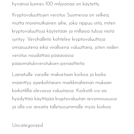
hyvänsä kunnes 100 miljoonaa on käytetty.
Kryptovaluuttojen verotus Suomessa on selkeä,
mutta monimutkainen aihe, joka riippuu siitä, miten
kryptovaluuttoja käytetään ja millaisia tuloja niistä
syntyy. Verohallinto kohtelee kryptovaluuttoja
omaisuutena eikä virallisena valuuttana, joten niiden
verotus noudattaa pääasiassa
pääomatuloverotuksen periaatteita.
Lainatuille varoille maksetaan korkoa ja korko
määrittyy ajankohtaisen markkinahinnan mukaan
korkotilillä olevassa valuutassa. Korkotili voi siis
hyödyttää käyttäjää kryptovaluutan arvonnousussa
ja sillä voi ansaita talletussummalle myös korkoa.
Uncategorized