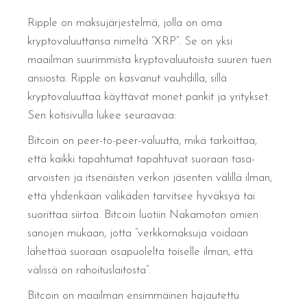
Ripple on maksujärjestelmä, jolla on oma
kryptovaluuttansa nimeltä “XRP”. Se on yksi
maailman suurimmista kryptovaluutoista suuren tuen
ansiosta. Ripple on kasvanut vauhdilla, sillä
kryptovaluuttaa käyttävät monet pankit ja yritykset.
Sen kotisivulla lukee seuraavaa:
Bitcoin on peer-to-peer-valuutta, mikä tarkoittaa,
että kaikki tapahtumat tapahtuvat suoraan tasa-
arvoisten ja itsenäisten verkon jäsenten välillä ilman,
että yhdenkään välikäden tarvitsee hyväksyä tai
suorittaa siirtoa. Bitcoin luotiin Nakamoton omien
sanojen mukaan, jotta “verkkomaksuja voidaan
lähettää suoraan osapuolelta toiselle ilman, että
välissä on rahoituslaitosta”.
Bitcoin on maailman ensimmäinen hajautettu