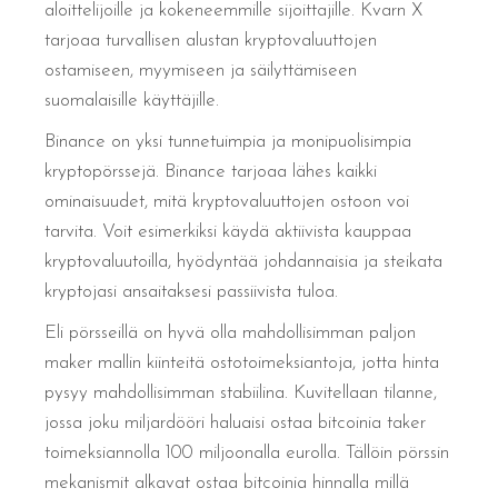
aloittelijoille ja kokeneemmille sijoittajille. Kvarn X
tarjoaa turvallisen alustan kryptovaluuttojen
ostamiseen, myymiseen ja säilyttämiseen
suomalaisille käyttäjille.
Binance on yksi tunnetuimpia ja monipuolisimpia
kryptopörssejä. Binance tarjoaa lähes kaikki
ominaisuudet, mitä kryptovaluuttojen ostoon voi
tarvita. Voit esimerkiksi käydä aktiivista kauppaa
kryptovaluutoilla, hyödyntää johdannaisia ja steikata
kryptojasi ansaitaksesi passiivista tuloa.
Eli pörsseillä on hyvä olla mahdollisimman paljon
maker mallin kiinteitä ostotoimeksiantoja, jotta hinta
pysyy mahdollisimman stabiilina. Kuvitellaan tilanne,
jossa joku miljardööri haluaisi ostaa bitcoinia taker
toimeksiannolla 100 miljoonalla eurolla. Tällöin pörssin
mekanismit alkavat ostaa bitcoinia hinnalla millä