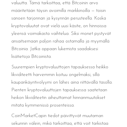
valuutta. Tämä tarkoittaa, että Bitcoinin arvo
määritetään täysin avoimilla markkinoilla — toisin
sanoen tarjonnan ja kysynnän perusteella. Koska
kryptovaluutat ovat vielä uusi käsite, on hinnoissa
yleensä voimakasta vaihtelua. Siksi monet pystyvät
ansaitsemaan paljon rahaa ostamalla ja myymällä
Bitcoinia. Jatka oppaan lukemista saadaksesi
lisätietoja Bitcoinista.
Suurempien kryptovaluuttojen tapauksessa heikko
likviditeetti harvemmin koituu ongelmaksi, sillä
kaupankäyntivolyymi on lähes aina riittävällä tasolla.
Pienten kryptovaluuttojen tapauksessa saatetaan
heikon likviditeetin aiheuttamat hinnanmuutokset
mitata kymmenissä prosenteissa.
CoinMarketCapin tiedot päivittyvät muutaman
sekunnin välein, mikä tarkoittaa, että voit tarkistaa