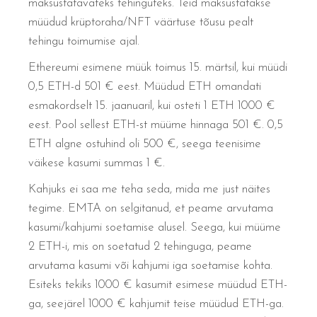
maksustatavateks tehinguteks. Teid maksustatakse
müüdud krüptoraha/NFT väärtuse tõusu pealt
tehingu toimumise ajal.
Ethereumi esimene müük toimus 15. märtsil, kui müüdi
0,5 ETH-d 501 € eest. Müüdud ETH omandati
esmakordselt 15. jaanuaril, kui osteti 1 ETH 1000 €
eest. Pool sellest ETH-st müüme hinnaga 501 €. 0,5
ETH algne ostuhind oli 500 €, seega teenisime
väikese kasumi summas 1 €.
Kahjuks ei saa me teha seda, mida me just näites
tegime. EMTA on selgitanud, et peame arvutama
kasumi/kahjumi soetamise alusel. Seega, kui müüme
2 ETH-i, mis on soetatud 2 tehinguga, peame
arvutama kasumi või kahjumi iga soetamise kohta.
Esiteks tekiks 1000 € kasumit esimese müüdud ETH-
ga, seejärel 1000 € kahjumit teise müüdud ETH-ga.