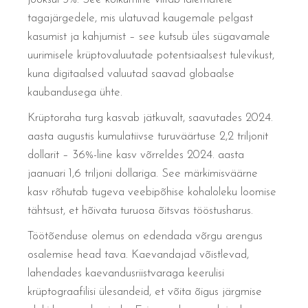
tagajärgedele, mis ulatuvad kaugemale pelgast
kasumist ja kahjumist – see kutsub üles sügavamale
uurimisele krüptovaluutade potentsiaalsest tulevikust,
kuna digitaalsed valuutad saavad globaalse
kaubandusega ühte.
Krüptoraha turg kasvab jätkuvalt, saavutades 2024.
aasta augustis kumulatiivse turuväärtuse 2,2 triljonit
dollarit – 36%-line kasv võrreldes 2024. aasta
jaanuari 1,6 triljoni dollariga. See märkimisväärne
kasv rõhutab tugeva veebipõhise kohaloleku loomise
tähtsust, et hõivata turuosa õitsvas tööstusharus.
Töötõenduse olemus on edendada võrgu arengus
osalemise head tava. Kaevandajad võistlevad,
lahendades kaevandusriistvaraga keerulisi
krüptograafilisi ülesandeid, et võita õigus järgmise