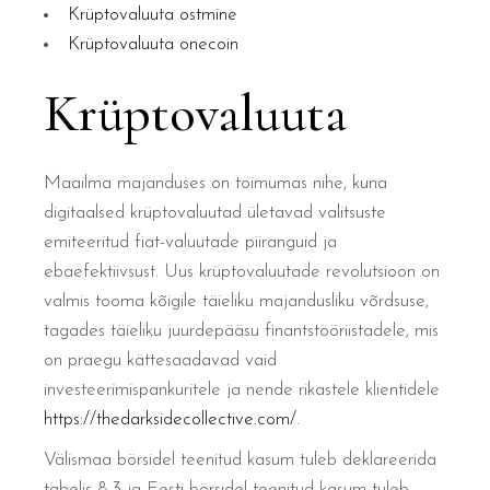
Krüptovaluuta ostmine
Krüptovaluuta onecoin
Krüptovaluuta
Maailma majanduses on toimumas nihe, kuna
digitaalsed krüptovaluutad ületavad valitsuste
emiteeritud fiat-valuutade piiranguid ja
ebaefektiivsust. Uus krüptovaluutade revolutsioon on
valmis tooma kõigile täieliku majandusliku võrdsuse,
tagades täieliku juurdepääsu finantstööriistadele, mis
on praegu kättesaadavad vaid
investeerimispankuritele ja nende rikastele klientidele
https://thedarksidecollective.com/
.
Välismaa börsidel teenitud kasum tuleb deklareerida
tabelis 8.3 ja Eesti börsidel teenitud kasum tuleb