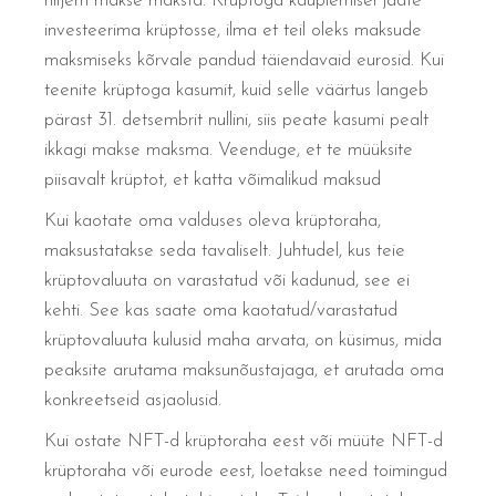
hiljem makse maksta. Krüptoga kauplemisel jääte
investeerima krüptosse, ilma et teil oleks maksude
maksmiseks kõrvale pandud täiendavaid eurosid. Kui
teenite krüptoga kasumit, kuid selle väärtus langeb
pärast 31. detsembrit nullini, siis peate kasumi pealt
ikkagi makse maksma. Veenduge, et te müüksite
piisavalt krüptot, et katta võimalikud maksud
Kui kaotate oma valduses oleva krüptoraha,
maksustatakse seda tavaliselt. Juhtudel, kus teie
krüptovaluuta on varastatud või kadunud, see ei
kehti. See kas saate oma kaotatud/varastatud
krüptovaluuta kulusid maha arvata, on küsimus, mida
peaksite arutama maksunõustajaga, et arutada oma
konkreetseid asjaolusid.
Kui ostate NFT-d krüptoraha eest või müüte NFT-d
krüptoraha või eurode eest, loetakse need toimingud