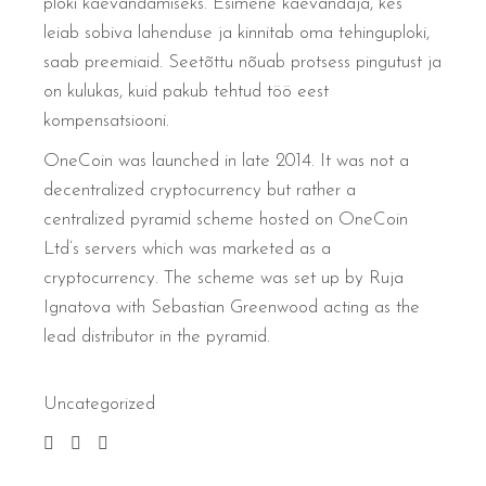
ploki kaevandamiseks. Esimene kaevandaja, kes
leiab sobiva lahenduse ja kinnitab oma tehinguploki,
saab preemiaid. Seetõttu nõuab protsess pingutust ja
on kulukas, kuid pakub tehtud töö eest
kompensatsiooni.
OneCoin was launched in late 2014. It was not a
decentralized cryptocurrency but rather a
centralized pyramid scheme hosted on OneCoin
Ltd’s servers which was marketed as a
cryptocurrency. The scheme was set up by Ruja
Ignatova with Sebastian Greenwood acting as the
lead distributor in the pyramid.
Uncategorized