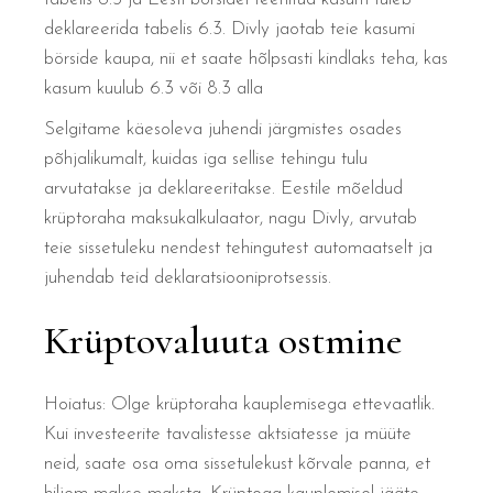
deklareerida tabelis 6.3. Divly jaotab teie kasumi
börside kaupa, nii et saate hõlpsasti kindlaks teha, kas
kasum kuulub 6.3 või 8.3 alla
Selgitame käesoleva juhendi järgmistes osades
põhjalikumalt, kuidas iga sellise tehingu tulu
arvutatakse ja deklareeritakse. Eestile mõeldud
krüptoraha maksukalkulaator, nagu Divly, arvutab
teie sissetuleku nendest tehingutest automaatselt ja
juhendab teid deklaratsiooniprotsessis.
Krüptovaluuta ostmine
Hoiatus: Olge krüptoraha kauplemisega ettevaatlik.
Kui investeerite tavalistesse aktsiatesse ja müüte
neid, saate osa oma sissetulekust kõrvale panna, et